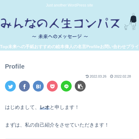
Just another WordPress site
Top
未来への手紙
おすすめの絵本
偉人の名言
Profile
お問い合わせ
プライ
Profile
2022.03.26
2022.02.28
はじめまして、
レオ
と申します！
まずは、私の自己紹介をさせていただきます！